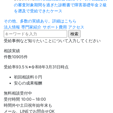
の審査対象期間を過ぎた診断書で障害基礎年金２級
を遡及で受給できたケース
その他、多数の実績あり。詳細はこちら
法人情報
専門家紹介
サポート費用
アクセス
受給事例など知りたいことについて入力してください
相談実績
件数
10905
件
受給率
93.5
％
※令和8年3月31日時点
初回相談料０円
安心の成果報酬
無料相談受付中
受付時間 10:00～18:00
時間外や土日祝年始年末も
メール、LINEでお問合せOK