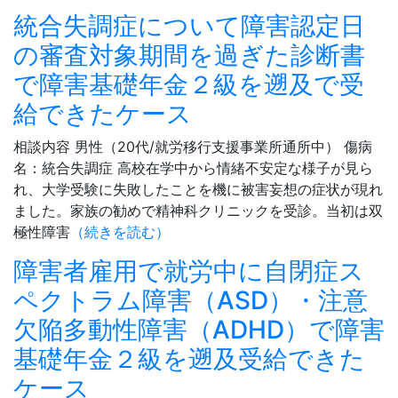
統合失調症について障害認定日
の審査対象期間を過ぎた診断書
で障害基礎年金２級を遡及で受
給できたケース
相談内容 男性（20代/就労移行支援事業所通所中） 傷病
名：統合失調症 高校在学中から情緒不安定な様子が見ら
れ、大学受験に失敗したことを機に被害妄想の症状が現れ
ました。家族の勧めで精神科クリニックを受診。当初は双
極性障害
（続きを読む）
障害者雇用で就労中に自閉症ス
ペクトラム障害（ASD）・注意
欠陥多動性障害（ADHD）で障害
基礎年金２級を遡及受給できた
ケース