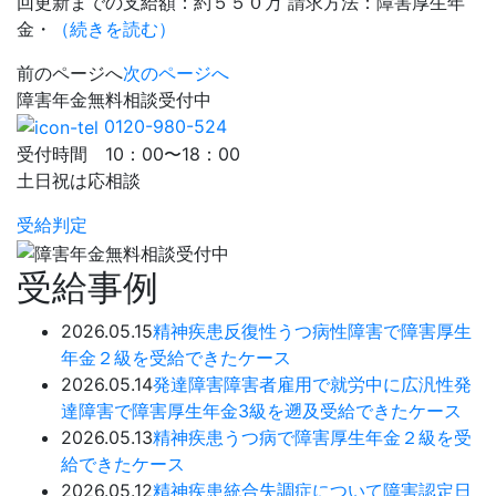
回更新までの支給額：約５５０万 請求方法：障害厚生年
金・
（続きを読む）
前のページへ
次のページへ
障害年金
無料相談
受付中
0120-980-524
受付時間 10：00〜18：00
土日祝は応相談
受給判定
受給事例
2026.05.15
精神疾患
反復性うつ病性障害で障害厚生
年金２級を受給できたケース
2026.05.14
発達障害
障害者雇用で就労中に広汎性発
達障害で障害厚生年金3級を遡及受給できたケース
2026.05.13
精神疾患
うつ病で障害厚生年金２級を受
給できたケース
2026.05.12
精神疾患
統合失調症について障害認定日