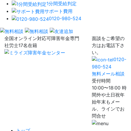
1分間受給判定
サポート費用
0120-980-524
全国オンライン対応可
障害年金専門
面談をご希望の
社労士17名在籍
方はお電話下さ
い。
0120-
980-524
無料メール相談
受付時間
10:00〜18:00 時
間外や土日祝年
始年末もメー
ル、ラインでお
問合せ
トップ