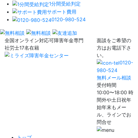
1分間受給判定
サポート費用
0120-980-524
全国オンライン対応可
障害年金専門
面談をご希望の
社労士17名在籍
方はお電話下さ
い。
0120-
980-524
無料メール相談
受付時間
10:00〜18:00 時
間外や土日祝年
始年末もメー
ル、ラインでお
問合せ
トップ