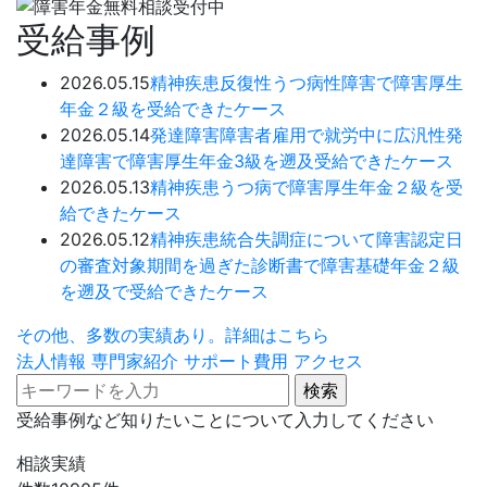
受給事例
2026.05.15
精神疾患
反復性うつ病性障害で障害厚生
年金２級を受給できたケース
2026.05.14
発達障害
障害者雇用で就労中に広汎性発
達障害で障害厚生年金3級を遡及受給できたケース
2026.05.13
精神疾患
うつ病で障害厚生年金２級を受
給できたケース
2026.05.12
精神疾患
統合失調症について障害認定日
の審査対象期間を過ぎた診断書で障害基礎年金２級
を遡及で受給できたケース
その他、多数の実績あり。詳細はこちら
法人情報
専門家紹介
サポート費用
アクセス
受給事例など知りたいことについて入力してください
相談実績