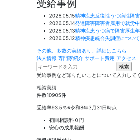
受給事例
2026.05.15
精神疾患
反復性うつ病性障害
2026.05.14
発達障害
障害者雇用で就労中
2026.05.13
精神疾患
うつ病で障害厚生年
2026.05.12
精神疾患
統合失調症について
その他、多数の実績あり。詳細はこちら
法人情報
専門家紹介
サポート費用
アクセス
受給事例など知りたいことについて入力して
相談実績
件数
10905
件
受給率
93.5
％
※令和8年3月31日時点
初回相談料０円
安心の成果報酬