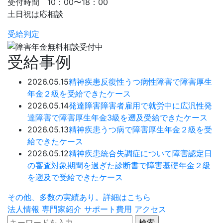
受付時間 10：00〜18：00
土日祝は応相談
受給判定
受給事例
2026.05.15
精神疾患
反復性うつ病性障害で障害厚生
年金２級を受給できたケース
2026.05.14
発達障害
障害者雇用で就労中に広汎性発
達障害で障害厚生年金3級を遡及受給できたケース
2026.05.13
精神疾患
うつ病で障害厚生年金２級を受
給できたケース
2026.05.12
精神疾患
統合失調症について障害認定日
の審査対象期間を過ぎた診断書で障害基礎年金２級
を遡及で受給できたケース
その他、多数の実績あり。詳細はこちら
法人情報
専門家紹介
サポート費用
アクセス