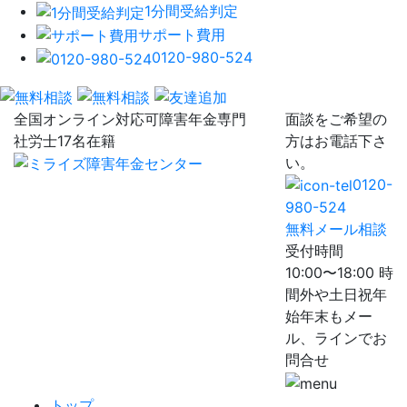
1分間受給判定
サポート費用
0120-980-524
全国オンライン対応可
障害年金専門
面談をご希望の
社労士17名在籍
方はお電話下さ
い。
0120-
980-524
無料メール相談
受付時間
10:00〜18:00 時
間外や土日祝年
始年末もメー
ル、ラインでお
問合せ
トップ