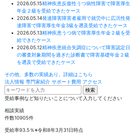
2026.05.15
精神疾患
反復性うつ病性障害で障害厚生
年金２級を受給できたケース
2026.05.14
発達障害
障害者雇用で就労中に広汎性発
達障害で障害厚生年金3級を遡及受給できたケース
2026.05.13
精神疾患
うつ病で障害厚生年金２級を受
給できたケース
2026.05.12
精神疾患
統合失調症について障害認定日
の審査対象期間を過ぎた診断書で障害基礎年金２級
を遡及で受給できたケース
その他、多数の実績あり。詳細はこちら
法人情報
専門家紹介
サポート費用
アクセス
受給事例など知りたいことについて入力してください
相談実績
件数
10905
件
受給率
93.5
％
※令和8年3月31日時点