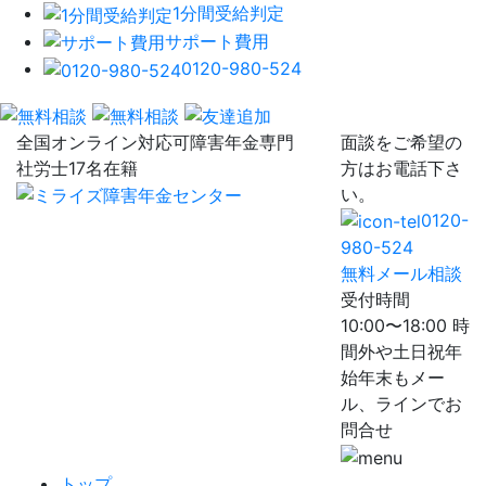
1分間受給判定
サポート費用
0120-980-524
全国オンライン対応可
障害年金専門
面談をご希望の
社労士17名在籍
方はお電話下さ
い。
0120-
980-524
無料メール相談
受付時間
10:00〜18:00 時
間外や土日祝年
始年末もメー
ル、ラインでお
問合せ
トップ