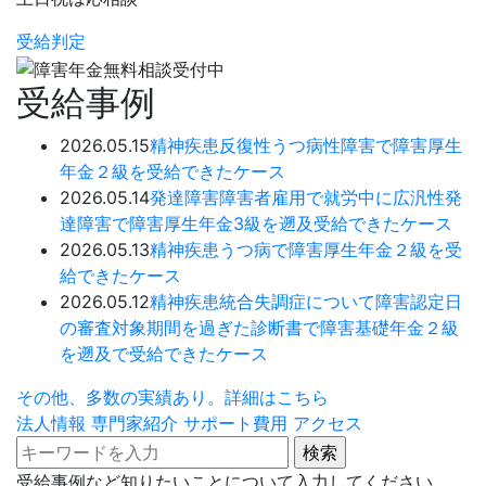
受給判定
受給事例
2026.05.15
精神疾患
反復性うつ病性障害で障害厚生
年金２級を受給できたケース
2026.05.14
発達障害
障害者雇用で就労中に広汎性発
達障害で障害厚生年金3級を遡及受給できたケース
2026.05.13
精神疾患
うつ病で障害厚生年金２級を受
給できたケース
2026.05.12
精神疾患
統合失調症について障害認定日
の審査対象期間を過ぎた診断書で障害基礎年金２級
を遡及で受給できたケース
その他、多数の実績あり。詳細はこちら
法人情報
専門家紹介
サポート費用
アクセス
受給事例など知りたいことについて入力してください