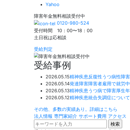
Yahoo
障害年金
無料相談
受付中
0120-980-524
受付時間 10：00〜18：00
土日祝は応相談
受給判定
受給事例
2026.05.15
精神疾患
反復性うつ病性障害
2026.05.14
発達障害
障害者雇用で就労中
2026.05.13
精神疾患
うつ病で障害厚生年
2026.05.12
精神疾患
統合失調症について
その他、多数の実績あり。詳細はこちら
法人情報
専門家紹介
サポート費用
アクセス