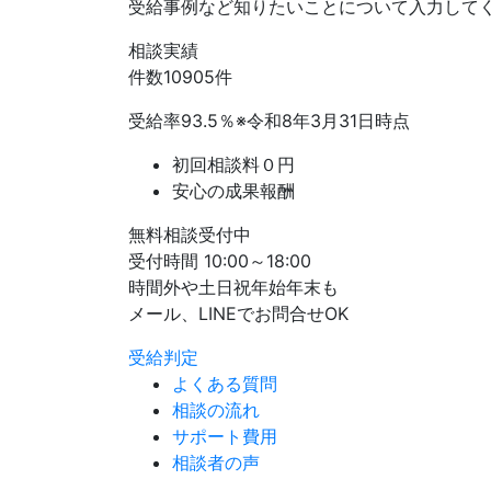
受給事例など知りたいことについて入力して
相談実績
件数
10905
件
受給率
93.5
％
※令和8年3月31日時点
初回相談料０円
安心の成果報酬
無料相談受付中
受付時間 10:00～18:00
時間外や土日祝年始年末も
メール、LINEでお問合せOK
受給判定
よくある質問
相談の流れ
サポート費用
相談者の声