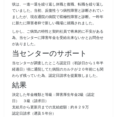
状は、一進一退を繰り返し休職と復職、転職を繰り返し
ていました。当初、反復性うつ病性障害と診断されてい
ましたが、現在通院の病院で双極性障害と診断。一昨年
に新たに障害者枠で新しい職場に就職されました。
しかし、ご病気の特性と契約社員で将来的に不安がある
為、当センターに障害年金を受給出来ないかとお問合せ
がありました。
当センターのサポート
当センターが調査したところ認定日（初診日から１年半
経過日）頃に通院してた病院のカルテが２０年前にも関
わらず残っていた為、認定日請求を提案致しました。
結果
決定した年金種類と等級：障害厚生年金2級（認定
日） ３級（請求日）
支給月から更新月までの支給総額：約８２９万
認定日請求（遡及５年分）