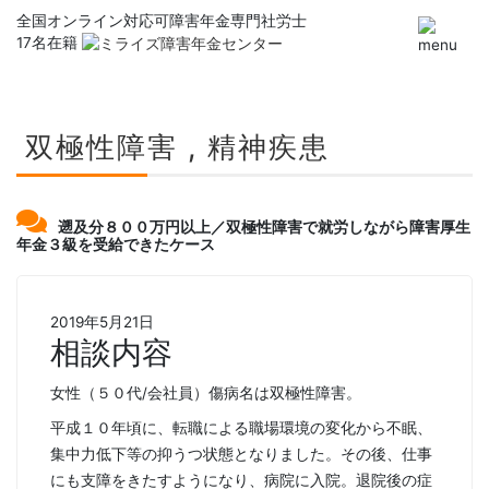
全国オンライン対応可
障害年金専門社労士
17名在籍
双極性障害 , 精神疾患
遡及分８００万円以上／双極性障害で就労しながら障害厚生
年金３級を受給できたケース
2019年5月21日
相談内容
女性（５０代/会社員）傷病名は双極性障害。
平成１０年頃に、転職による職場環境の変化から不眠、
集中力低下等の抑うつ状態となりました。その後、仕事
にも支障をきたすようになり、病院に入院。退院後の症