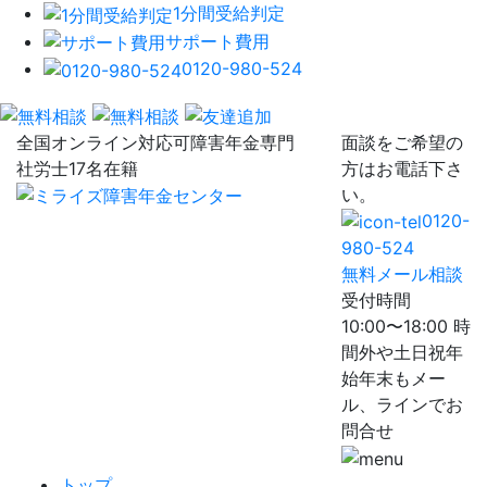
1分間受給判定
サポート費用
0120-980-524
全国オンライン対応可
障害年金専門
面談をご希望の
社労士17名在籍
方はお電話下さ
い。
0120-
980-524
無料メール相談
受付時間
10:00〜18:00 時
間外や土日祝年
始年末もメー
ル、ラインでお
問合せ
トップ