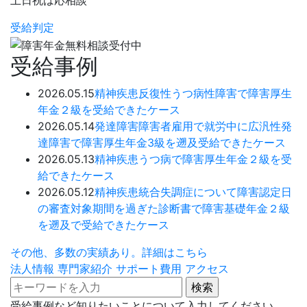
土日祝は応相談
受給判定
受給事例
2026.05.15
精神疾患
反復性うつ病性障害で障害厚生
年金２級を受給できたケース
2026.05.14
発達障害
障害者雇用で就労中に広汎性発
達障害で障害厚生年金3級を遡及受給できたケース
2026.05.13
精神疾患
うつ病で障害厚生年金２級を受
給できたケース
2026.05.12
精神疾患
統合失調症について障害認定日
の審査対象期間を過ぎた診断書で障害基礎年金２級
を遡及で受給できたケース
その他、多数の実績あり。詳細はこちら
法人情報
専門家紹介
サポート費用
アクセス
受給事例など知りたいことについて入力してください