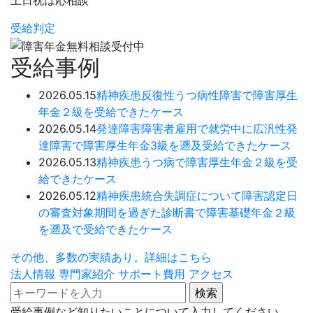
土日祝は応相談
受給判定
受給事例
2026.05.15
精神疾患
反復性うつ病性障害で障害厚生
年金２級を受給できたケース
2026.05.14
発達障害
障害者雇用で就労中に広汎性発
達障害で障害厚生年金3級を遡及受給できたケース
2026.05.13
精神疾患
うつ病で障害厚生年金２級を受
給できたケース
2026.05.12
精神疾患
統合失調症について障害認定日
の審査対象期間を過ぎた診断書で障害基礎年金２級
を遡及で受給できたケース
その他、多数の実績あり。詳細はこちら
法人情報
専門家紹介
サポート費用
アクセス
受給事例など知りたいことについて入力してください