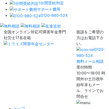
1分間受給判定
サポート費用
0120-980-524
全国オンライン対応可
障害年金専門
面談をご希望の
社労士17名在籍
方はお電話下さ
い。
0120-
980-524
無料メール相談
受付時間
10:00〜18:00 時
間外や土日祝年
始年末もメー
ル、ラインでお
問合せ
トップ