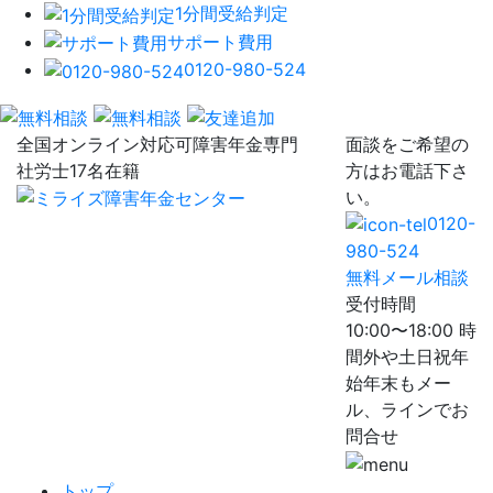
1分間受給判定
サポート費用
0120-980-524
全国オンライン対応可
障害年金専門
面談をご希望の
社労士17名在籍
方はお電話下さ
い。
0120-
980-524
無料メール相談
受付時間
10:00〜18:00 時
間外や土日祝年
始年末もメー
ル、ラインでお
問合せ
トップ