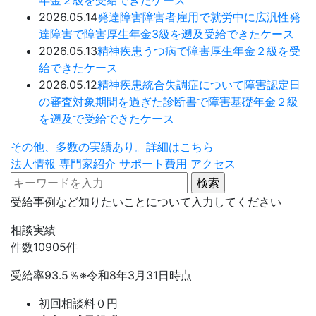
年金２級を受給できたケース
2026.05.14
発達障害
障害者雇用で就労中に広汎性発
達障害で障害厚生年金3級を遡及受給できたケース
2026.05.13
精神疾患
うつ病で障害厚生年金２級を受
給できたケース
2026.05.12
精神疾患
統合失調症について障害認定日
の審査対象期間を過ぎた診断書で障害基礎年金２級
を遡及で受給できたケース
その他、多数の実績あり。詳細はこちら
法人情報
専門家紹介
サポート費用
アクセス
受給事例など知りたいことについて入力してください
相談実績
件数
10905
件
受給率
93.5
％
※令和8年3月31日時点
初回相談料０円