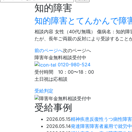
知的障害
知的障害とてんかんで障
相談内容 女性（40代/無職） 傷病名：知
たが、長年ご両親の反対により受診すること
前のページへ
次のページへ
障害年金
無料相談
受付中
0120-980-524
受付時間 10：00〜18：00
土日祝は応相談
受給判定
受給事例
2026.05.15
精神疾患
反復性うつ病性障害
2026.05.14
発達障害
障害者雇用で就労中