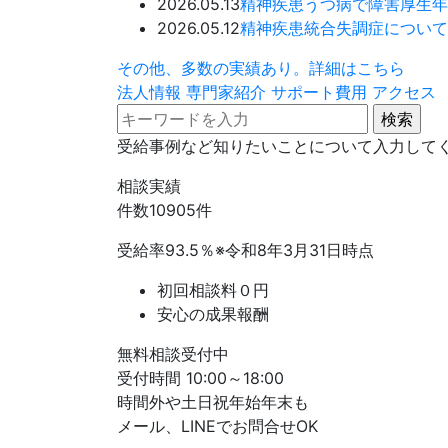
2026.05.13
精神疾患
うつ病で障害厚生年
2026.05.12
精神疾患
統合失調症について
その他、多数の実績あり。詳細はこちら
法人情報
専門家紹介
サポート費用
アクセス
受給事例など知りたいことについて入力して
相談実績
件数
10905
件
受給率
93.5
％
※令和8年3月31日時点
初回相談料０円
安心の成果報酬
無料相談受付中
受付時間 10:00～18:00
時間外や土日祝年始年末も
メール、LINEでお問合せOK