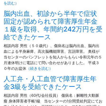
を読む）
脳内出血、初診から半年で症状
固定が認められて障害厚生年金
１級を取得、年間約242万円を受
給できたケース
相談内容 男性（５０歳代）、傷病名は脳内出血、脳内出
血による半身麻痺、高次脳機能障害、言語障害。 奥様が
当センターのパンフレットを知人からもらい令和元年の５
月連休明けに電話にて問い合わせがありました。 平成３
０年のお盆休
（続きを読む）
人工弁・人工血管で障害厚生年
金3級を受給できたケース
相談内容 男性（60代/会社役員） 傷病名：解離性大動脈
瘤 身体障害者手帳1級 当センターの1分間受給判定にてお