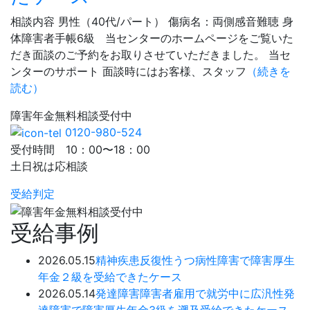
相談内容 男性（40代/パート） 傷病名：両側感音難聴 身
体障害者手帳6級 当センターのホームページをご覧いた
だき面談のご予約をお取りさせていただきました。 当セ
ンターのサポート 面談時にはお客様、スタッフ
（続きを
読む）
障害年金
無料相談
受付中
0120-980-524
受付時間 10：00〜18：00
土日祝は応相談
受給判定
受給事例
2026.05.15
精神疾患
反復性うつ病性障害で障害厚生
年金２級を受給できたケース
2026.05.14
発達障害
障害者雇用で就労中に広汎性発