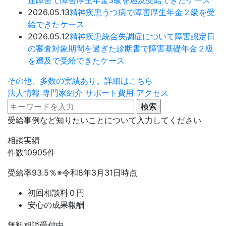
達障害で障害厚生年金3級を遡及受給できたケース
2026.05.13
精神疾患
うつ病で障害厚生年金２級を受
給できたケース
2026.05.12
精神疾患
統合失調症について障害認定日
の審査対象期間を過ぎた診断書で障害基礎年金２級
を遡及で受給できたケース
その他、多数の実績あり。詳細はこちら
法人情報
専門家紹介
サポート費用
アクセス
受給事例など知りたいことについて入力してください
相談実績
件数
10905
件
受給率
93.5
％
※令和8年3月31日時点
初回相談料０円
安心の成果報酬
無料相談受付中