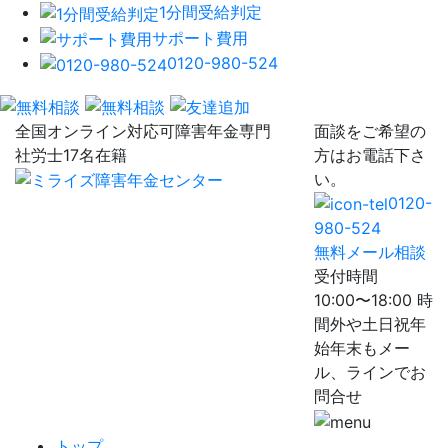
1分間受給判定
サポート費用
0120-980-524
全国オンライン対応可
障害年金専門
面談をご希望の
社労士17名在籍
方はお電話下さ
い。
0120-
980-524
無料メール相談
受付時間
10:00〜18:00 時
間外や土日祝年
始年末もメー
ル、ラインでお
問合せ
トップ