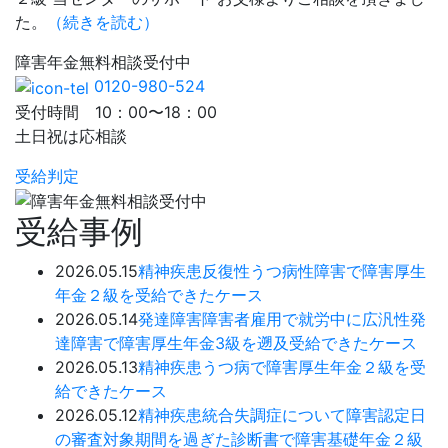
た。
（続きを読む）
障害年金
無料相談
受付中
0120-980-524
受付時間 10：00〜18：00
土日祝は応相談
受給判定
受給事例
2026.05.15
精神疾患
反復性うつ病性障害で障害厚生
年金２級を受給できたケース
2026.05.14
発達障害
障害者雇用で就労中に広汎性発
達障害で障害厚生年金3級を遡及受給できたケース
2026.05.13
精神疾患
うつ病で障害厚生年金２級を受
給できたケース
2026.05.12
精神疾患
統合失調症について障害認定日
の審査対象期間を過ぎた診断書で障害基礎年金２級