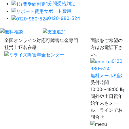
1分間受給判定
サポート費用
0120-980-524
全国オンライン対応可
障害年金専門
面談をご希望の
社労士17名在籍
方はお電話下さ
い。
0120-
980-524
無料メール相談
受付時間
10:00〜18:00 時
間外や土日祝年
始年末もメー
ル、ラインでお
問合せ