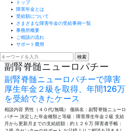
トップ
障害年金とは
受給額について
さまざまな障害年金の受給事例一覧
事務所概要
ご相談の流れ
サポート費用
副腎脊髄ニューロパチー
副腎脊髄ニューロパチーで障害
厚生年金２級を取得、年間126万
を受給できたケース
相談内容 男性（４０代/無職） 傷病名：副腎脊髄ニューロ
パチー 決定した年金種類と等級：障害厚生年金２級 支給
月から更新月までの支給総額：約１２６万 障害者手帳：
２級 当センターのサポート お父様よりご相談を頂きまし