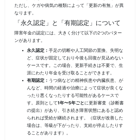
ただし、ケガや病気の種類によって「更新の有無」が異
なります。
「永久認定」と「有期認定」について
障害年金の認定には、大きく分けて以下の2つのパター
ンがあります。
永久認定：
手足の切断や人工関節の置換、失明な
ど、症状が固定しており今後も回復が見込めない
ケースです。この場合、更新手続きは不要で、生
涯にわたり年金を受け取ることができます。
有期認定：
うつ病などの精神疾患や内臓疾患、が
んなど、時間の経過や治療によって症状が良くな
ったり悪くなったりする可能性があるケースで
す。原則として
1年〜5年ごと
に更新審査（診断書
の提出）があり、引き続き障害状態にあると認め
られれば受給が継続されます。（症状が改善した
場合は、等級が下がったり、支給が停止したりす
ることがあります）。