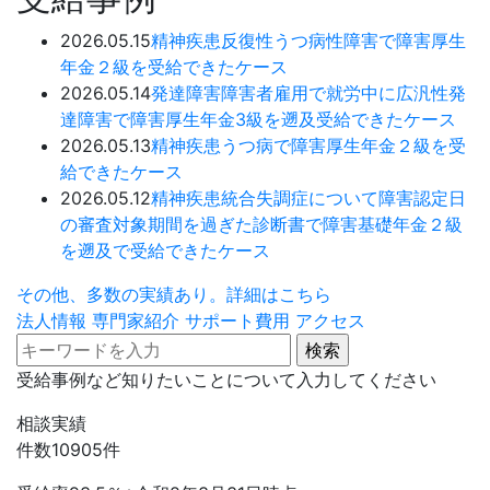
2026.05.15
精神疾患
反復性うつ病性障害で障害厚生
年金２級を受給できたケース
2026.05.14
発達障害
障害者雇用で就労中に広汎性発
達障害で障害厚生年金3級を遡及受給できたケース
2026.05.13
精神疾患
うつ病で障害厚生年金２級を受
給できたケース
2026.05.12
精神疾患
統合失調症について障害認定日
の審査対象期間を過ぎた診断書で障害基礎年金２級
を遡及で受給できたケース
その他、多数の実績あり。詳細はこちら
法人情報
専門家紹介
サポート費用
アクセス
受給事例など知りたいことについて入力してください
相談実績
件数
10905
件