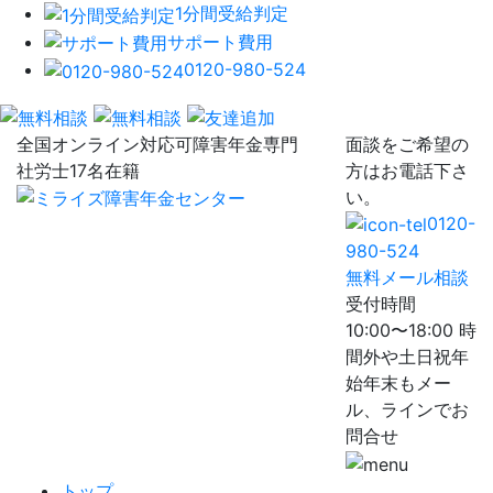
1分間受給判定
サポート費用
0120-980-524
全国オンライン対応可
障害年金専門
面談をご希望の
社労士17名在籍
方はお電話下さ
い。
0120-
980-524
無料メール相談
受付時間
10:00〜18:00 時
間外や土日祝年
始年末もメー
ル、ラインでお
問合せ
トップ