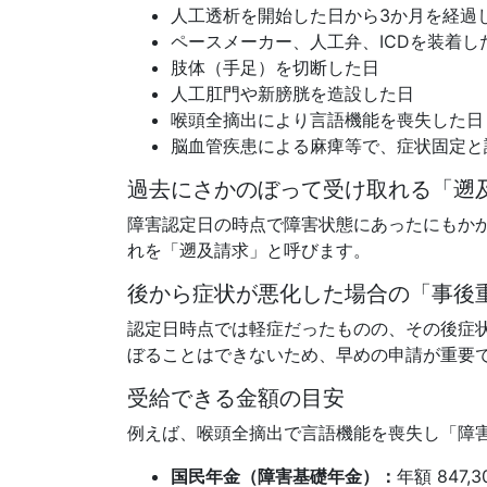
人工透析を開始した日から3か月を経過
ペースメーカー、人工弁、ICDを装着し
肢体（手足）を切断した日
人工肛門や新膀胱を造設した日
喉頭全摘出により言語機能を喪失した日
脳血管疾患による麻痺等で、症状固定と
過去にさかのぼって受け取れる「遡
障害認定日の時点で障害状態にあったにもか
れを「遡及請求」と呼びます。
後から症状が悪化した場合の「事後
認定日時点では軽症だったものの、その後症
ぼることはできないため、早めの申請が重要
受給できる金額の目安
例えば、喉頭全摘出で言語機能を喪失し「障
国民年金（障害基礎年金）：
年額 847