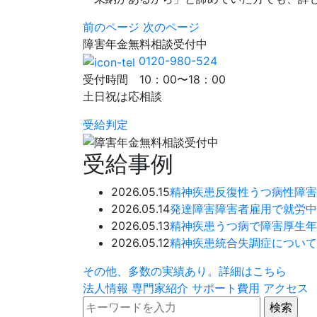
前のページ
次のページ
障害年金
無料相談
受付中
0120-980-524
受付時間 10：00〜18：00
土日祝は応相談
受給判定
受給事例
2026.05.15
精神疾患
反復性うつ病性障害
2026.05.14
発達障害
障害者雇用で就労中
2026.05.13
精神疾患
うつ病で障害厚生年
2026.05.12
精神疾患
統合失調症について
その他、多数の実績あり。詳細はこちら
法人情報
専門家紹介
サポート費用
アクセス