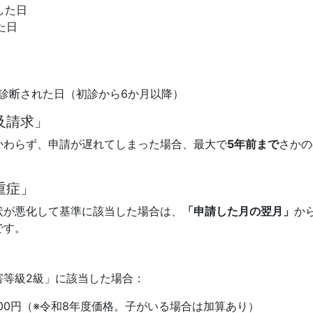
した日
た日
診断された日（初診から6か月以降）
及請求」
かわらず、申請が遅れてしまった場合、最大で
5年前まで
さかの
重症」
状が悪化して基準に該当した場合は、
「申請した月の翌月」
か
です。
害等級2級」に該当した場合：
,300円（※令和8年度価格。子がいる場合は加算あり）