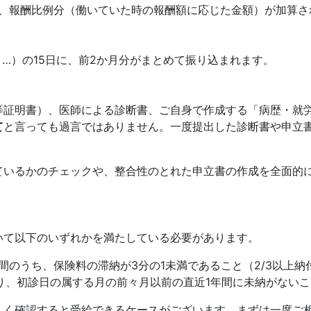
、報酬比例分（働いていた時の報酬額に応じた金額）が加算さ
月…）の15日に、前2か月分がまとめて振り込まれます。
等証明書）、医師による診断書、ご自身で作成する「病歴・就
て
と言っても過言ではありません。一度提出した診断書や申立
ているかのチェックや、整合性のとれた申立書の作成を全面的
。
いて以下のいずれかを満たしている必要があります。
間のうち、保険料の滞納が3分の1未満であること（2/3以上納
あり、初診日の属する月の前々月以前の直近1年間に未納がないこ
しく確認すると受給できるケースがございます。まずは一度ご