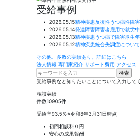
受給事例
2026.05.15
精神疾患
反復性うつ病性障害
2026.05.14
発達障害
障害者雇用で就労中
2026.05.13
精神疾患
うつ病で障害厚生年
2026.05.12
精神疾患
統合失調症について
その他、多数の実績あり。詳細はこちら
法人情報
専門家紹介
サポート費用
アクセス
受給事例など知りたいことについて入力して
相談実績
件数
10905
件
受給率
93.5
％
※令和8年3月31日時点
初回相談料０円
安心の成果報酬