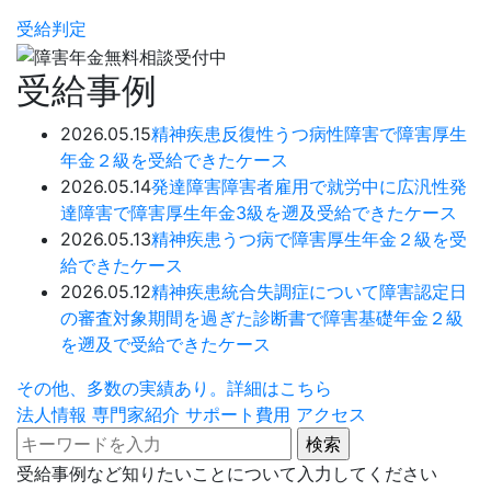
受給判定
受給事例
2026.05.15
精神疾患
反復性うつ病性障害で障害厚生
年金２級を受給できたケース
2026.05.14
発達障害
障害者雇用で就労中に広汎性発
達障害で障害厚生年金3級を遡及受給できたケース
2026.05.13
精神疾患
うつ病で障害厚生年金２級を受
給できたケース
2026.05.12
精神疾患
統合失調症について障害認定日
の審査対象期間を過ぎた診断書で障害基礎年金２級
を遡及で受給できたケース
その他、多数の実績あり。詳細はこちら
法人情報
専門家紹介
サポート費用
アクセス
受給事例など知りたいことについて入力してください