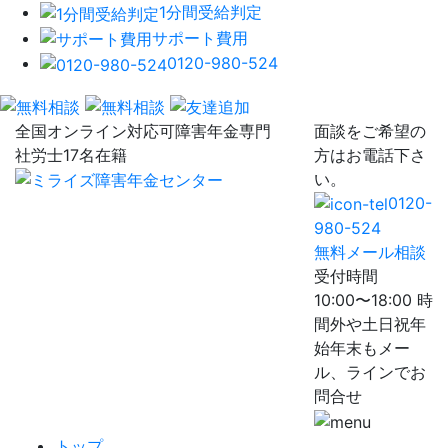
1分間受給判定
サポート費用
0120-980-524
全国オンライン対応可
障害年金専門
面談をご希望の
社労士17名在籍
方はお電話下さ
い。
0120-
980-524
無料メール相談
受付時間
10:00〜18:00 時
間外や土日祝年
始年末もメー
ル、ラインでお
問合せ
トップ