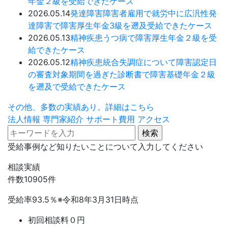
年金２級を受給できたケース
2026.05.14
発達障害
障害者雇用で就労中に広汎性発
達障害で障害厚生年金3級を遡及受給できたケース
2026.05.13
精神疾患
うつ病で障害厚生年金２級を受
給できたケース
2026.05.12
精神疾患
統合失調症について障害認定日
の審査対象期間を過ぎた診断書で障害基礎年金２級
を遡及で受給できたケース
その他、多数の実績あり。詳細はこちら
法人情報
専門家紹介
サポート費用
アクセス
受給事例など知りたいことについて入力してください
相談実績
件数
10905
件
受給率
93.5
％
※令和8年3月31日時点
初回相談料０円