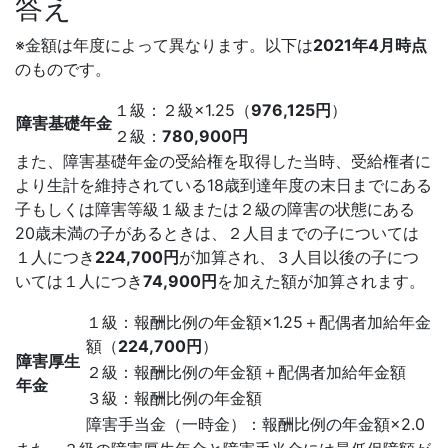
答え
※金額は年度によって異なります。以下は
2021年4月時点
のものです。
１級：２級×1.25（
976,125円
）
障害基礎年金
２級：
780,900円
また、障害基礎年金の受給権を取得した当時、受給権者に
より生計を維持されている18歳到達年度の末日までにある
子もしくは障害等級１級または２級の障害の状態にある
20歳未満の子があるときは、２人目までの子については
１人につき
224,700円
が加算され、３人目以後の子につ
いては１人につき
74,900円
を加えた額が加算されます。
１級：報酬比例の年金額×1.25＋配偶者加給年金
額（
224,700円
）
障害厚生
２級：報酬比例の年金額＋配偶者加給年金額
年金
３級：報酬比例の年金額
障害手当金（一時金）：報酬比例の年金額×2.0