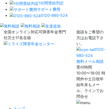
1分間受給判定
サポート費用
0120-980-524
全国オンライン対応可
障害年金専門
面談をご希望の
社労士17名在籍
方はお電話下さ
い。
0120-
980-524
無料メール相談
受付時間
10:00〜18:00 時
間外や土日祝年
始年末もメー
ル、ラインでお
問合せ
トップ