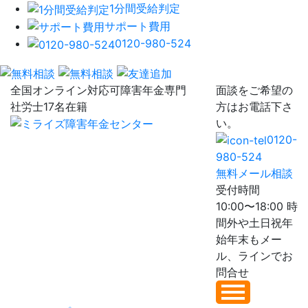
1分間受給判定
サポート費用
0120-980-524
全国オンライン対応可
障害年金専門
面談をご希望の
社労士17名在籍
方はお電話下さ
い。
0120-
980-524
無料メール相談
受付時間
10:00〜18:00 時
間外や土日祝年
始年末もメー
ル、ラインでお
問合せ