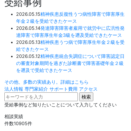
受給事例
2026.05.15
精神疾患
反復性うつ病性障害で障害厚生
年金２級を受給できたケース
2026.05.14
発達障害
障害者雇用で就労中に広汎性発
達障害で障害厚生年金3級を遡及受給できたケース
2026.05.13
精神疾患
うつ病で障害厚生年金２級を受
給できたケース
2026.05.12
精神疾患
統合失調症について障害認定日
の審査対象期間を過ぎた診断書で障害基礎年金２級
を遡及で受給できたケース
その他、多数の実績あり。詳細はこちら
法人情報
専門家紹介
サポート費用
アクセス
受給事例など知りたいことについて入力してください
相談実績
件数
10905
件