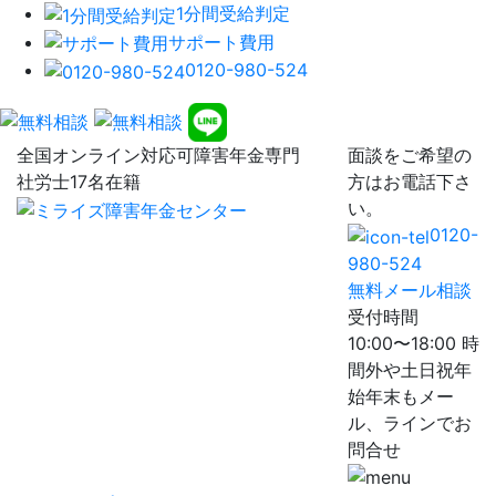
1分間受給判定
サポート費用
0120-980-524
全国オンライン対応可
障害年金専門
面談をご希望の
社労士17名在籍
方はお電話下さ
い。
0120-
980-524
無料メール相談
受付時間
10:00〜18:00 時
間外や土日祝年
始年末もメー
ル、ラインでお
問合せ