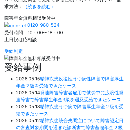
求方法：
（続きを読む）
障害年金
無料相談
受付中
0120-980-524
受付時間 10：00〜18：00
土日祝は応相談
受給判定
受給事例
2026.05.15
精神疾患
反復性うつ病性障害で障害厚生
年金２級を受給できたケース
2026.05.14
発達障害
障害者雇用で就労中に広汎性発
達障害で障害厚生年金3級を遡及受給できたケース
2026.05.13
精神疾患
うつ病で障害厚生年金２級を受
給できたケース
2026.05.12
精神疾患
統合失調症について障害認定日
の審査対象期間を過ぎた診断書で障害基礎年金２級