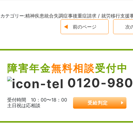
カテゴリー:
精神疾患
統合失調症
事後重症請求
/
就労移行支援
前のページ
次
障害年金
無料相談
受付中
0120-980
受付時間 10：00〜18：00
受給判定
土日祝は応相談