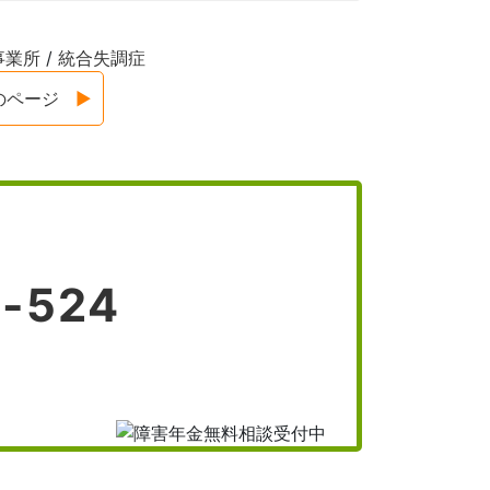
事業所
/
統合失調症
のページ
-524