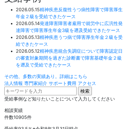
2026.05.15
精神疾患
反復性うつ病性障害で障害厚生
年金２級を受給できたケース
2026.05.14
発達障害
障害者雇用で就労中に広汎性発
達障害で障害厚生年金3級を遡及受給できたケース
2026.05.13
精神疾患
うつ病で障害厚生年金２級を受
給できたケース
2026.05.12
精神疾患
統合失調症について障害認定日
の審査対象期間を過ぎた診断書で障害基礎年金２級
を遡及で受給できたケース
その他、多数の実績あり。詳細はこちら
法人情報
専門家紹介
サポート費用
アクセス
受給事例など知りたいことについて入力してください
相談実績
件数
10905
件
受給率
93.5
％
※令和8年3月31日時点