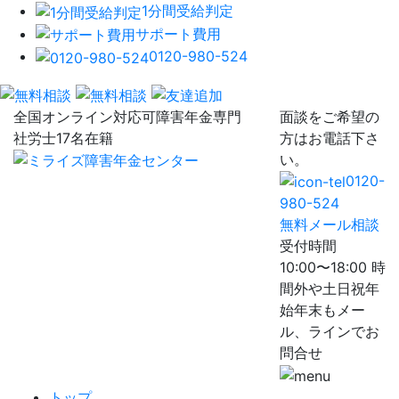
1分間受給判定
サポート費用
0120-980-524
全国オンライン対応可
障害年金専門
面談をご希望の
社労士17名在籍
方はお電話下さ
い。
0120-
980-524
無料メール相談
受付時間
10:00〜18:00 時
間外や土日祝年
始年末もメー
ル、ラインでお
問合せ
トップ