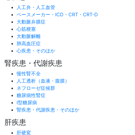
人工弁・人工血管
ペースメーカー・ICD・CRT・CRT-D
大動脈弁膜症
心筋梗塞
大動脈解離
肺高血圧症
心疾患・そのほか
腎疾患・代謝疾患
慢性腎不全
人工透析（血液・腹膜）
ネフローゼ症候群
糖尿病性腎症
I型糖尿病
腎疾患・代謝疾患・そのほか
肝疾患
肝硬変