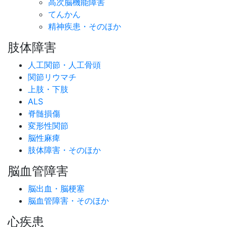
高次脳機能障害
てんかん
精神疾患・そのほか
肢体障害
人工関節・人工骨頭
関節リウマチ
上肢・下肢
ALS
脊髄損傷
変形性関節
脳性麻痺
肢体障害・そのほか
脳血管障害
脳出血・脳梗塞
脳血管障害・そのほか
心疾患